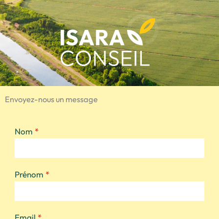
Envoyez-nous un message
Nom
*
Prénom
*
Email
*