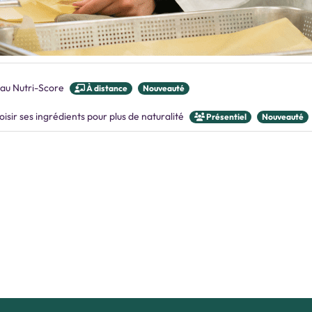
veau Nutri-Score
À distance
Nouveauté
isir ses ingrédients pour plus de naturalité
Présentiel
Nouveauté