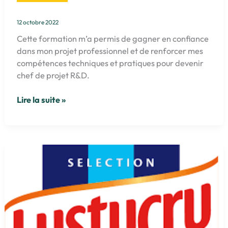
12 octobre 2022
Cette formation m’a permis de gagner en confiance
dans mon projet professionnel et de renforcer mes
compétences techniques et pratiques pour devenir
chef de projet R&D.
Formation
Lire la suite »
devenir
chef
de
projet
R&D