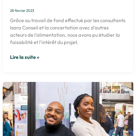
28 février 2023
Grâce au travail de fond effectué par les consultants
Isara Conseil et la concertation avec d’autres
acteurs de l’alimentation, nous avons pu étudier la
faisabilité et l’intérêt du projet.
La
Lire la suite »
Place
des
Héros
–
Projet
d’innovation
Food