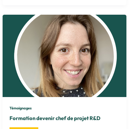
des
terroirs
caribéens
Témoignages
Formation devenir chef de projet R&D