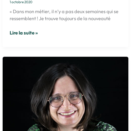
1 octobre 2020
« Dans mon métier, il n’y a pas deux semaines qui se
ressemblent ! Je trouve toujours de la nouveauté
Olivier
Lire la suite »
Valade
:
spécialiste
R&D
et
Innovation
alimentaire