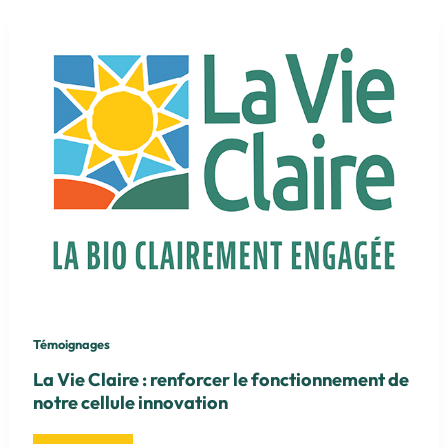
de
la
restauration
de
Villeurbanne
Témoignages
La Vie Claire : renforcer le fonctionnement de
notre cellule innovation