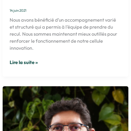
14 juin 2021
Nous avons bénéficié d’un accompagnement varié
et structuré qui a permis à l’équipe de prendre du
recul. Nous sommes maintenant mieux outillés pour
renforcer le fonctionnement de notre cellule
innovation.
La
Lire la suite »
Vie
Claire
:
renforcer
le
fonctionnement
de
notre
cellule