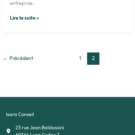
entreprise
Caroline
Lire la suite »
Leroy,
consultante
R&D
et
Innovation
←
Précédent
1
2
Isara Conseil
23 rue Jean Baldassini
69364 Lyon Cedex 7