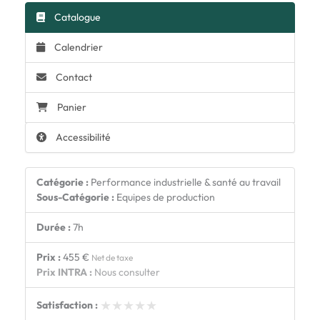
Catalogue
Calendrier
Contact
Panier
Accessibilité
Catégorie :
Performance industrielle & santé au travail
Sous-Catégorie :
Equipes de production
Durée :
7h
Prix :
455 €
Net de taxe
Prix INTRA :
Nous consulter
★★★★★
★★★★★
Satisfaction :