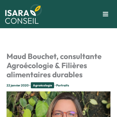
Aller
au
contenu
Maud Bouchet, consultante
Agroécologie & Filières
alimentaires durables
22 janvier 2020
•
Agroécologie
•
Portraits