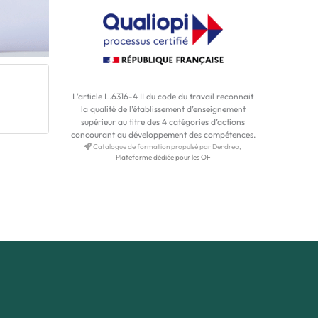
L’article L.6316-4 II du code du travail reconnait
la qualité de l’établissement d’enseignement
supérieur au titre des 4 catégories d’actions
concourant au développement des compétences.
Catalogue de formation propulsé par Dendreo,
Plateforme dédiée pour les OF